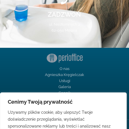
ZADZWOŃ
ul. Niezłomnych 2
62-050 Mosina
O nas
Agnieszka Kręgielczak
Usługi
Galeria
Cennik
Kontakt
Cenimy Twoją prywatność
Używamy plików cookie, aby ulepszyć Twoje
doświadczenie przeglądania, wyświetlać
spersonalizowane reklamy lub treści i analizować nasz
Polityka prywatności Perioffice