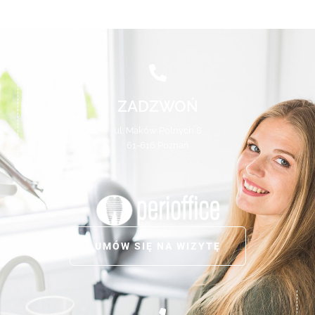
ZADZWOŃ
ul. Maków Polnych 8
61-616 Poznań
UMÓW SIĘ NA WIZYTĘ