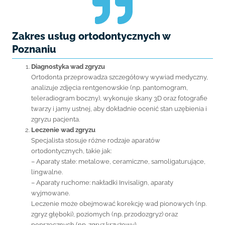
Zakres usług ortodontycznych w
Poznaniu
Diagnostyka wad zgryzu
Ortodonta przeprowadza szczegółowy wywiad medyczny,
analizuje zdjęcia rentgenowskie (np. pantomogram,
teleradiogram boczny), wykonuje skany 3D oraz fotografie
twarzy i jamy ustnej, aby dokładnie ocenić stan uzębienia i
zgryzu pacjenta.
Leczenie wad zgryzu
Specjalista stosuje różne rodzaje aparatów
ortodontycznych, takie jak:
– Aparaty stałe: metalowe, ceramiczne, samoligaturujące,
lingwalne.
– Aparaty ruchome: nakładki Invisalign, aparaty
wyjmowane.
Leczenie może obejmować korekcję wad pionowych (np.
zgryz głęboki), poziomych (np. przodozgryz) oraz
poprzecznych (np. zgryz krzyżowy).