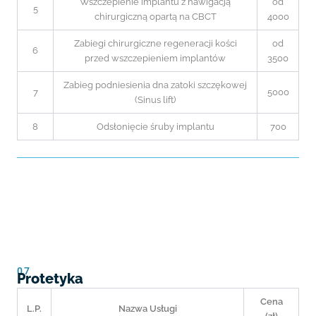
Wszczepienie implantu z nawigacją
od
5
chirurgiczną opartą na CBCT
4000
Zabiegi chirurgiczne regeneracji kości
od
6
przed wszczepieniem implantów
3500
Zabieg podniesienia dna zatoki szczękowej
7
5000
(Sinus lift)
8
Odsłonięcie śruby implantu
700
07
Protetyka
Cena
L.P.
Nazwa Usługi