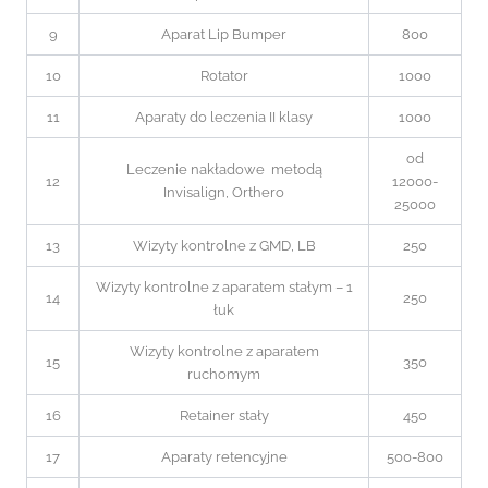
9
Aparat Lip Bumper
800
10
Rotator
1000
11
Aparaty do leczenia II klasy
1000
od
Leczenie nakładowe metodą
12
12000-
Invisalign, Orthero
25000
13
Wizyty kontrolne z GMD, LB
250
Wizyty kontrolne z aparatem stałym – 1
14
250
łuk
Wizyty kontrolne z aparatem
15
350
ruchomym
16
Retainer stały
450
17
Aparaty retencyjne
500-800