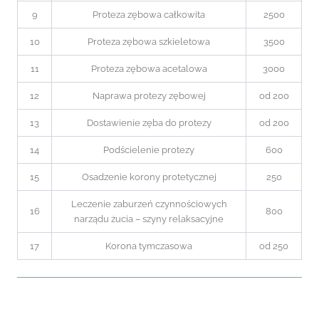
9
Proteza zębowa całkowita
2500
10
Proteza zębowa szkieletowa
3500
11
Proteza zębowa acetalowa
3000
12
Naprawa protezy zębowej
od 200
13
Dostawienie zęba do protezy
od 200
14
Podścielenie protezy
600
15
Osadzenie korony protetycznej
250
Leczenie zaburzeń czynnościowych
16
800
narządu żucia – szyny relaksacyjne
17
Korona tymczasowa
od 250