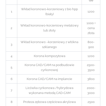
(zł)
Wkład koronowo-korzeniowy z bio hpp
1
1200
(biały)
1000 +
Wkład koronowo-korzeniowy metalowy
2
cena
lub złoty
złota
Wkład koronowo –korzeniowy z włókna
800-
3
szklanego
900
4
Korona kompozytowa
1200
Korona CAD/CAM na podbudowie
2500-
5
cyrkonowej
3500
6
Korona CAD/CAM na implancie
3800
Licówka cyrkonowa /hybrydowa
2000-
7
wykonana metodą CAD-CAM
3000
8
Proteza zębowa częściowa akrylowa
2500