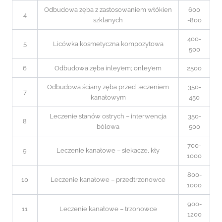
Odbudowa zęba z zastosowaniem włókien
600
4
szklanych
-800
400-
5
Licówka kosmetyczna kompozytowa
500
6
Odbudowa zęba inley’em; onley’em
2500
Odbudowa ściany zęba przed leczeniem
350-
7
kanałowym
450
Leczenie stanów ostrych – interwencja
350-
8
bólowa
500
700-
9
Leczenie kanałowe – siekacze, kły
1000
800-
10
Leczenie kanałowe – przedtrzonowce
1000
900-
11
Leczenie kanałowe – trzonowce
1200