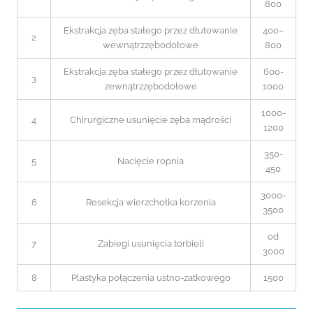
800
Ekstrakcja zęba stałego przez dłutowanie
400–
2
wewnątrzzębodołowe
800
Ekstrakcja zęba stałego przez dłutowanie
600-
3
zewnątrzzębodołowe
1000
1000-
4
Chirurgiczne usunięcie zęba mądrości
1200
350-
5
Nacięcie ropnia
450
3000-
6
Resekcja wierzchołka korzenia
3500
od
7
Zabiegi usunięcia torbieli
3000
8
Plastyka połączenia ustno-zatkowego
1500