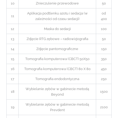
10
Znieczulenie przewodowe
50
Aplikacja podtlenku azotu i sedacja (w
od
11
zależności od czasu sedacji)
400
12
Maska do sedacji
100
13
Zdjęcie RTG zębowe – radiowizjografia
50
14
Zdjęcie pantomograficzne
150
15
Tomografia komputerowa (CBCT) 50X50
350
16
Tomografia komputerowa (CBCT) 80 X 80
450
17
Tomografia endodontyczna
250
Wybielanie zębów w gabinecie metodą
18
1500
Beyond
Wybielanie zębów w gabinecie metodą
19
2100
Prevdent