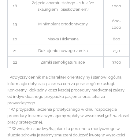
Zdjęcie aparatu stałego – 1 łuk (ze
18
1000
skalingiem i piaskowaniem)
600-
19
Miniimplant ortodontyczny
1000
20
Maska Hickmana
800
21
Doklejenie nowego zamka
250
22
Zamki samoligaturujące
3300
* Powyższy cennik ma charakter orientacyjny i stanowi ogólną
informację dotyczącą zakresu cen za poszczególne usługi.
Konkretny i dokładny koszt każdej procedury medycznej zależy
od indywidualnego przypadku pacjenta, oraz lekarza
prowadzącego.
** W przypadku leczenia protetycznego w dniu rozpoczęcia
procedury leczenia wymagamy wpłaty w wysokości 50% wartości
pracy protetycznej.
*** W związku z podwyżką płac dla personelu medycznego w
służbie zdrowia jesteśmy zmuszeni doliczyć kwotę w wysokości