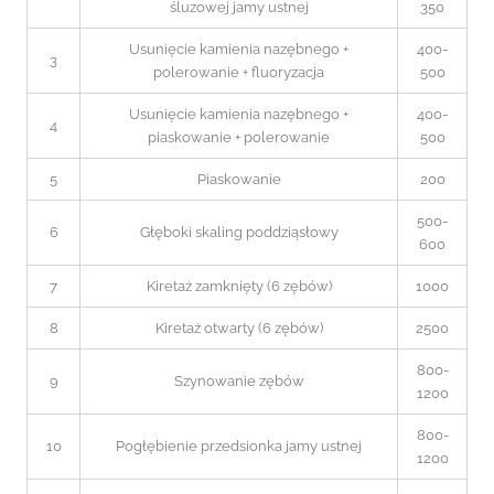
śluzowej jamy ustnej
350
Usunięcie kamienia nazębnego +
400-
3
polerowanie + fluoryzacja
500
Usunięcie kamienia nazębnego +
400-
4
piaskowanie + polerowanie
500
5
Piaskowanie
200
500-
6
Głęboki skaling poddziąsłowy
600
7
Kiretaż zamknięty (6 zębów)
1000
8
Kiretaż otwarty (6 zębów)
2500
800-
9
Szynowanie zębów
1200
800-
10
Pogłębienie przedsionka jamy ustnej
1200