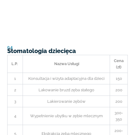
04
Stomatologia dziecięca
Cena
L.P.
Nazwa Usługi
(zł)
1
Konsultacja i wizyta adaptacyjna dla dzieci
150
2
Lakowanie bruzd zęba stałego
200
3
Lakierowanie zębów
200
300-
4
Wypełnienie ubytku w zębie mlecznym
350
200-
5
Ekstrakcja zęba mlecznego