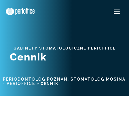
Przejdź
Main
do
Menu
treści
GABINETY STOMATOLOGICZNE PERIOFFICE
Cennik
PERIODONTOLOG POZNAŃ, STOMATOLOG MOSINA
- PERIOFFICE
>
CENNIK