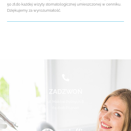
50 zł.do każdej wizyty stomatologicznej umieszczonej w cenniku.
Dziękujemy za wyrozumiałość.
ZADZWOŃ
ul. Maków Polnych 8
61-606 Poznań