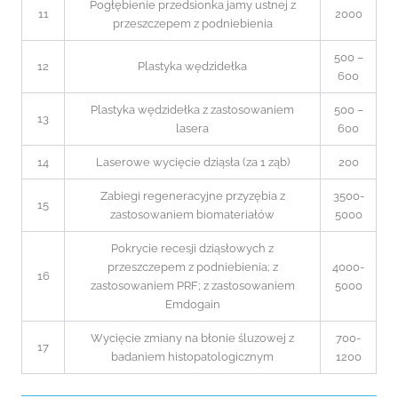
Pogłębienie przedsionka jamy ustnej z
11
2000
przeszczepem z podniebienia
500 –
12
Plastyka wędzidełka
600
Plastyka wędzidełka z zastosowaniem
500 –
13
lasera
600
14
Laserowe wycięcie dziąsła (za 1 ząb)
200
Zabiegi regeneracyjne przyzębia z
3500-
15
zastosowaniem biomateriałów
5000
Pokrycie recesji dziąsłowych z
przeszczepem z podniebienia; z
4000-
16
zastosowaniem PRF; z zastosowaniem
5000
Emdogain
Wycięcie zmiany na błonie śluzowej z
700-
17
badaniem histopatologicznym
1200