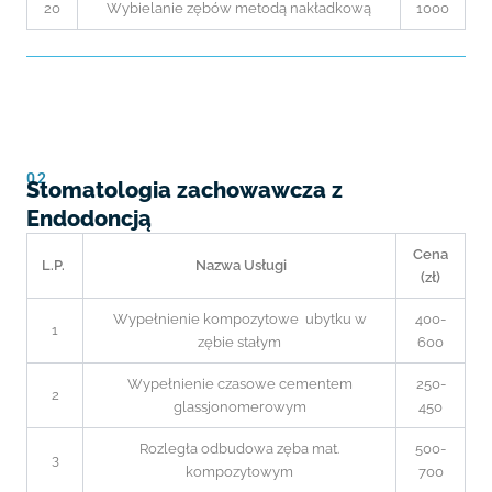
20
Wybielanie zębów metodą nakładkową
1000
02
Stomatologia zachowawcza
z
Endodoncją
Cena
L.P.
Nazwa Usługi
(zł)
Wypełnienie kompozytowe ubytku w
400-
1
zębie stałym
600
Wypełnienie czasowe cementem
250-
2
glassjonomerowym
450
Rozległa odbudowa zęba mat.
500-
3
kompozytowym
700