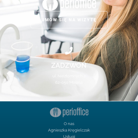
UMÓW SIĘ NA WIZYTĘ
ZADZWOŃ
ul. Niezłomnych 2
62-050 Mosina
O nas
Agnieszka Kręgielczak
Usługi