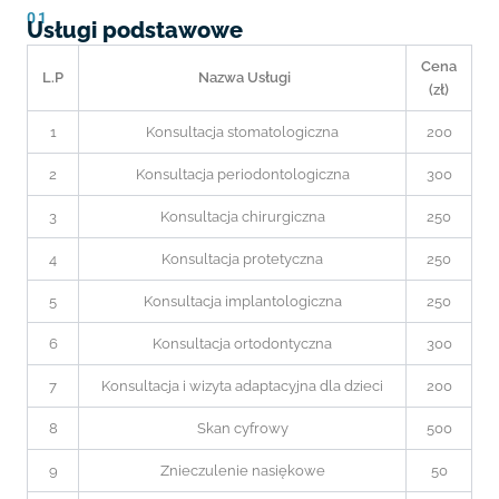
01
Usługi podstawowe
Cena
L.P
Nazwa Usługi
(zł)
1
Konsultacja stomatologiczna
200
2
Konsultacja periodontologiczna
300
3
Konsultacja chirurgiczna
250
4
Konsultacja protetyczna
250
5
Konsultacja implantologiczna
250
6
Konsultacja ortodontyczna
300
7
Konsultacja i wizyta adaptacyjna dla dzieci
200
8
Skan cyfrowy
500
9
Znieczulenie nasiękowe
50