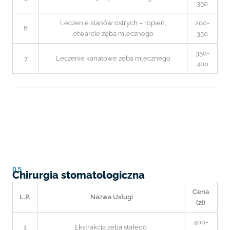
350
Leczenie stanów ostrych – ropień,
200-
6
otwarcie zęba mlecznego
350
350-
7
Leczenie kanałowe zęba mlecznego
400
05
Chirurgia stomatologiczna
Cena
L.P.
Nazwa Usługi
(zł)
400-
1
Ekstrakcja zęba stałego