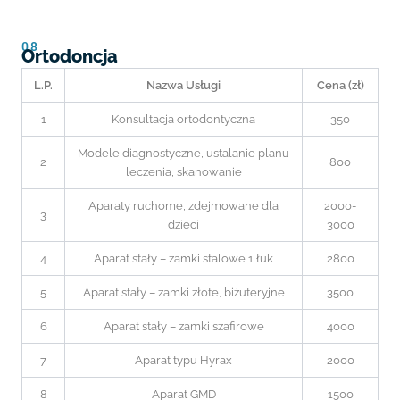
08
Ortodoncja
L.P.
Nazwa Usługi
Cena (zł)
1
Konsultacja ortodontyczna
350
Modele diagnostyczne, ustalanie planu
2
800
leczenia, skanowanie
Aparaty ruchome, zdejmowane dla
2000-
3
dzieci
3000
4
Aparat stały – zamki stalowe 1 łuk
2800
5
Aparat stały – zamki złote, biżuteryjne
3500
6
Aparat stały – zamki szafirowe
4000
7
Aparat typu Hyrax
2000
8
Aparat GMD
1500